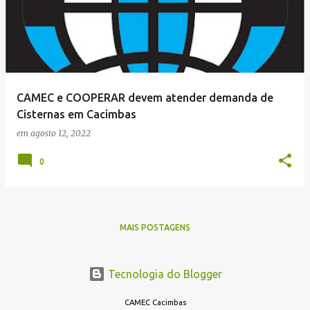
s
t
a
g
e
CAMEC e COOPERAR devem atender demanda de
n
Cisternas em Cacimbas
s
em
agosto 12, 2022
0
MAIS POSTAGENS
Tecnologia do Blogger
CAMEC Cacimbas