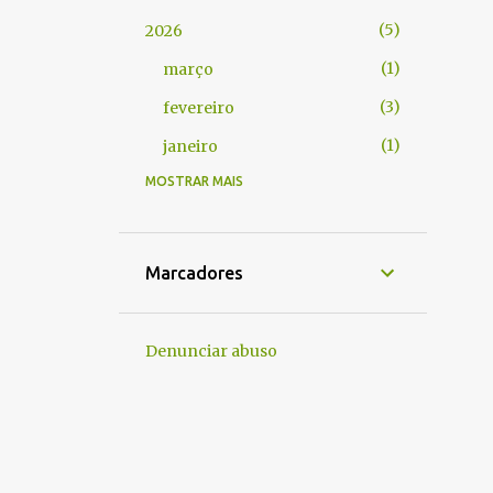
5
2026
1
março
3
fevereiro
1
janeiro
MOSTRAR MAIS
1
2024
1
março
1
2022
Marcadores
1
agosto
3
2021
Denunciar abuso
1
novembro
1
agosto
1
abril
1