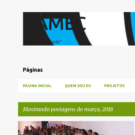
CAMEC
"Água fonte de vida"
Páginas
PÁGINA INICIAL
QUEM SOU EU
PROJETOS
Mostrando postagens de março, 2018
P
CACIMBAS
FEIRA