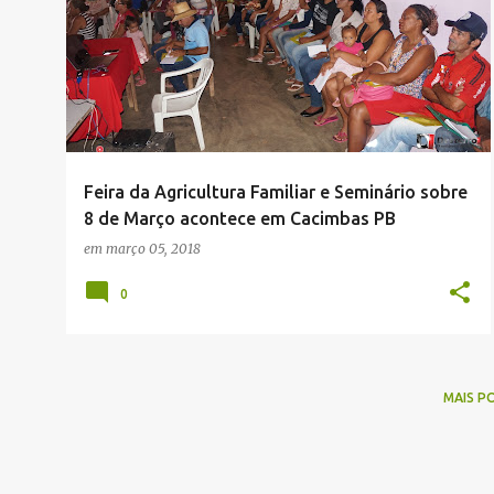
o
s
t
a
g
e
Feira da Agricultura Familiar e Seminário sobre
n
8 de Março acontece em Cacimbas PB
s
em
março 05, 2018
0
MAIS P